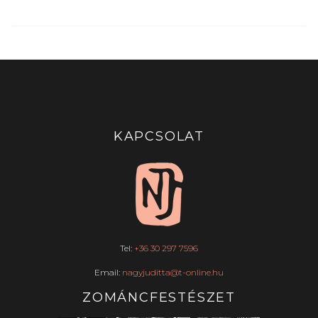
KAPCSOLAT
Tel:
+36 30 297 7596
Email:
nagyjuditta@t-online.hu
ZOMÁNCFESTÉSZET