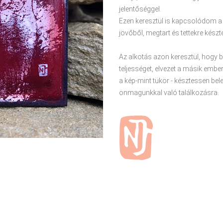
jelentőséggel.
Ezen keresztül is kapcsolódom a v
jövőből, megtart és tettekre készte
Az alkotás azon keresztül, hogy 
teljességet, elvezet a másik ember
a kép-mint tükör - késztessen bel
önmagunkkal való találkozásra.