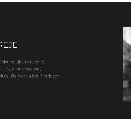
REJE
 folyamatában a teremtő
k létre, annak megannyi
ölt és ráismerek a belül hordozott