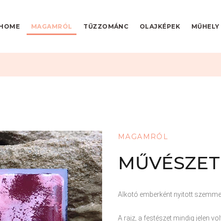
HOME
MAGAMRÓL
TŰZZOMÁNC
OLAJKÉPEK
MŰHELY
MAGAMRÓL
MŰVÉSZET
Alkotó emberként nyitott szemmel,
A rajz, a festészet mindig jelen v