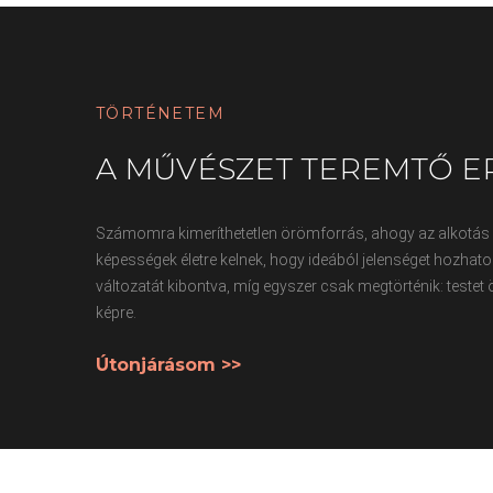
TÖRTÉNETEM
A
MŰVÉSZET
TEREMTŐ
E
Számomra kimeríthetetlen örömforrás, ahogy az alkotás
képességek életre kelnek, hogy ideából jelenséget hozhato
változatát kibontva, míg egyszer csak megtörténik: testet 
képre.
Útonjárásom
>>