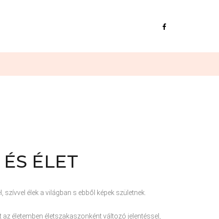
ÉS
ÉLET
 szívvel élek a világban s ebből képek születnek.
olt az életemben életszakaszonként változó jelentéssel,