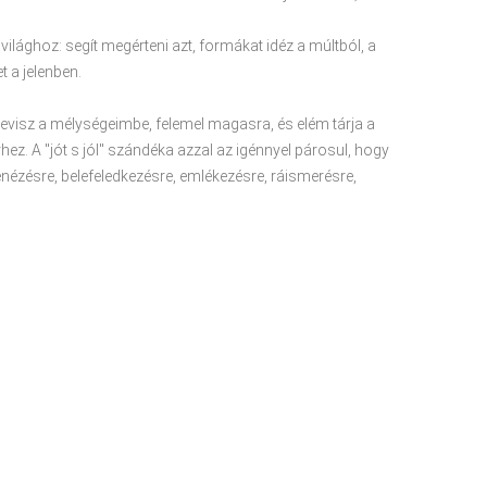
ilághoz: segít megérteni azt, formákat idéz a múltból, a
t a jelenben.
bevisz a mélységeimbe, felemel magasra, és elém tárja a
hez. A "jót s jól" szándéka azzal az igénnyel párosul, hogy
enézésre, belefeledkezésre, emlékezésre, ráismerésre,