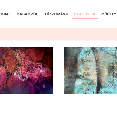
HOME
MAGAMRÓL
TŰZZOMÁNC
OLAJKÉPEK
MŰHELY
Organikus
Téma a hal