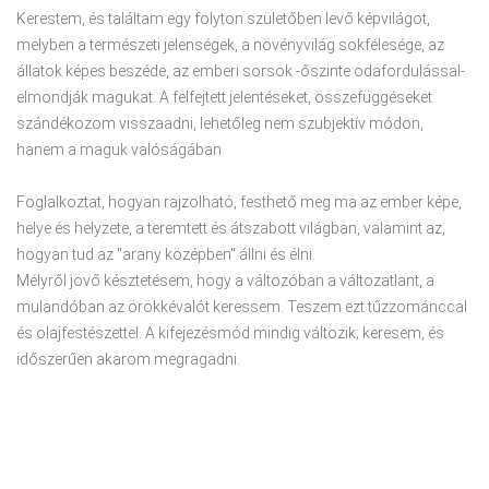
Kerestem, és találtam egy folyton születőben levő képvilágot,
melyben a természeti jelenségek, a növényvilág sokfélesége, az
állatok képes beszéde, az emberi sorsok -őszinte odafordulással-
elmondják magukat. A felfejtett jelentéseket, összefüggéseket
szándékozom visszaadni, lehetőleg nem szubjektív módon,
hanem a maguk valóságában.
Foglalkoztat, hogyan rajzolható, festhető meg ma az ember képe,
helye és helyzete, a teremtett és átszabott világban, valamint az,
hogyan tud az "arany középben" állni és élni.
Mélyről jövő késztetésem, hogy a változóban a változatlant, a
mulandóban az örökkévalót keressem. Teszem ezt tűzzománccal
és olajfestészettel. A kifejezésmód mindig változik; keresem, és
időszerűen akarom megragadni.