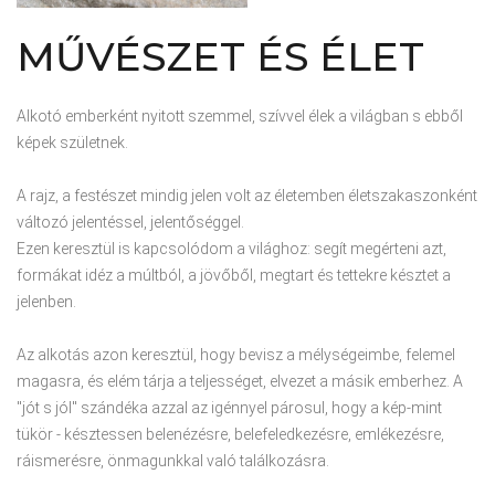
MŰVÉSZET
ÉS
ÉLET
Alkotó emberként nyitott szemmel, szívvel élek a világban s ebből
képek születnek.
A rajz, a festészet mindig jelen volt az életemben életszakaszonként
változó jelentéssel, jelentőséggel.
Ezen keresztül is kapcsolódom a világhoz: segít megérteni azt,
formákat idéz a múltból, a jövőből, megtart és tettekre késztet a
jelenben.
Az alkotás azon keresztül, hogy bevisz a mélységeimbe, felemel
magasra, és elém tárja a teljességet, elvezet a másik emberhez. A
"jót s jól" szándéka azzal az igénnyel párosul, hogy a kép-mint
tükör - késztessen belenézésre, belefeledkezésre, emlékezésre,
ráismerésre, önmagunkkal való találkozásra.