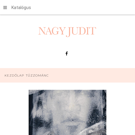
Katalógus
KEZDŐLAP
TŰZZOMÁNC
Monokróm