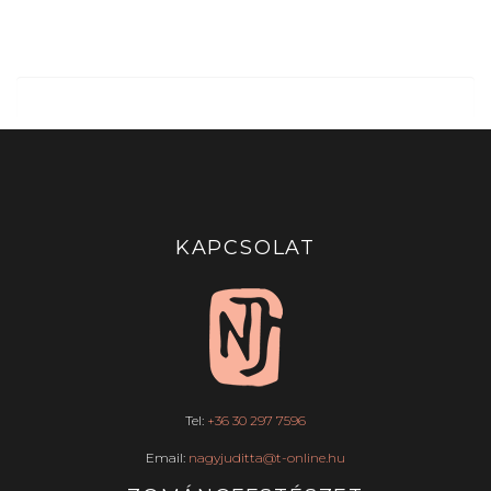
KAPCSOLAT
Tel:
+36 30 297 7596
Email:
nagyjuditta@t-online.hu