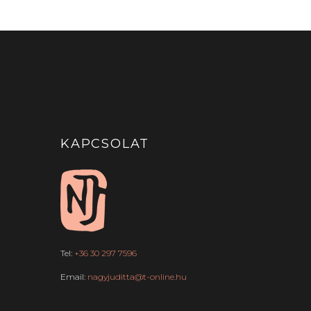
KAPCSOLAT
Tel:
+36 30 297 7596
Email:
nagyjuditta@t-online.hu